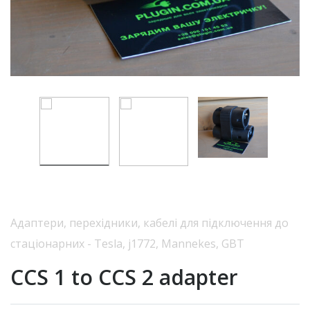
Адаптери, перехідники, кабелі для підключення до
стаціонарних - Tesla, j1772, Mannekes, GBT
CCS 1 to CCS 2 adapter