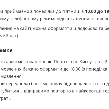
ки приймаємо з понеділка до п’ятниці з
10.00 до 19
вому телефонному режимі відвантаження не провод
лення на сайті можна оформляти цілодобово та без
чий час)
авка
оставляємо товар Новою Поштою по Києву та всій 
амовлення бажано оформити до 16.00 (з понеділка 
амовлення.
ри передоплаті несемо повну відповідальність за д
агубиться – відправимо повторно в найкоротші тер
траті.