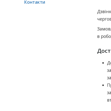
Контакти
Дзвін
черго
Замов
в робо
Дост
Д
з
з
П
з
в