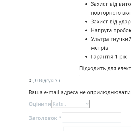
Захист від вит
повторного вк
Захист від уда
Напруга пробо
Ультра гнучкий
метрів
Гарантія 1 рік
Підходить для елект
0
( 0 Відгуків )
Ваша e-mail адреса не оприлюднювати
Оцінити
Заголовок
*