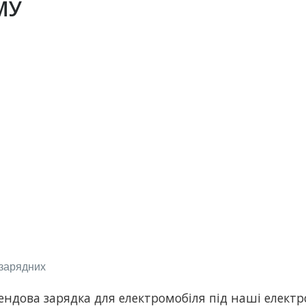
МУ
омобілів (Mannekes)
А (j1772)
аю (GBT)
я підключення до стаціонарних – Tesla, j1772, Mannekes, GBT
 зарядних
ендова зарядка для електромобіля під наші електр