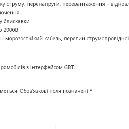
оку струму, перенапруги, перевантаження – віднов
лючення.
ру блискавки
ю 2000В
 і морозостійкий кабель, перетин струмопровідної
ромобілів з інтерфейсом GBT.
меться.
Обов’язкові поля позначені
*