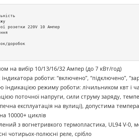
ьність

жу

ої розетки 220V 10 Ампер

ння

ок/доробок

м на вибір 10/13/16/32 Ампер (до 7 кВт/год)
 індикатора роботи: “включено”, “підключено”, “за
ю індикацією режиму роботи: лічильником квт і ча
ацією поточної напруги, сили струму заряду, темп
зпечна експлуатація на вулиці), допустима темпера
 на 10000+ циклів
лений з вогнетривкого термопластика, UL94 V-0, м
сні чотирьох-полюсні реле, срібло