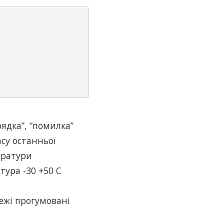
рядка”, “помилка”
су останньої
ератури
тура -30 +50 С
ежі прогумовані