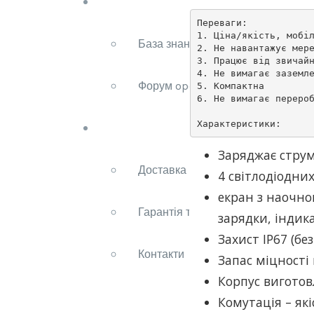
Підтримка
ТИП
Переваги:

1. Ціна/якість, мобіл
GBT
База знань
2. Не навантажує мере
З
3. Працює від звичайн
4. Не вимагає заземле
ВИБОРОМ
Форум open EVSE
5. Компактна

6. Не вимагає перероб
СИЛИ
СТРУМУ
Характеристики:
Про нас
кількість
Заряджає струмо
Доставка та оплата
4 світлодіодних
екран з наочно
Гарантія та повернення
зарядки, індик
Захист IP67 (бе
Контакти
Запас міцності
Корпус виготов
Комутація – які